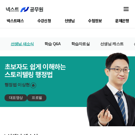
넥스트패스
수강신청
선생님
수험정보
문제은행
선생님 새소식
학습 Q&A
학습자료실
선생님 캐스트
초보자도 쉽게 이해하는
스토리텔링 행정법
행정법
이상현
대표영상
프로필