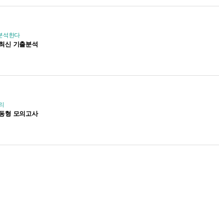
 분석한다
리 최신 기출분석
리
리 동형 모의고사