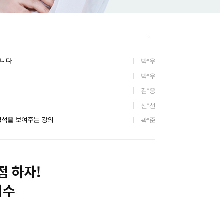
습니다
박*우
박*우
김*응
신*선
 정석을 보여주는 강의
곽*준