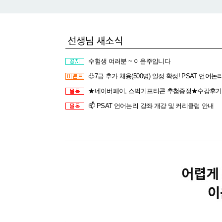
수험생 여러분 ~ 이윤주입니다
♧7급 추가 채용(500명) 일정 확정! PSAT 언어논리 50% 할인으
★네이버페이, 스벅기프티콘 추첨증정★수강후기 작성하고 선물 
📫 PSAT 언어논리 강좌 개강 및 커리큘럼 안내