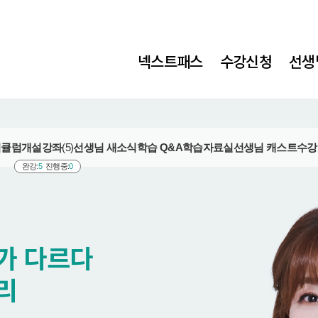
넥스트패스
수강신청
선생
리큘럼
개설강좌
(5)
선생님 새소식
학습 Q&A
학습자료실
선생님 캐스트
수강
완강:
5
진행중:
0
가 다르다
리