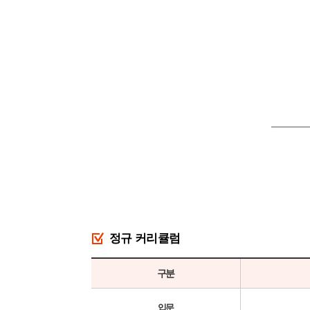
정규 커리큘럼
구분
입문