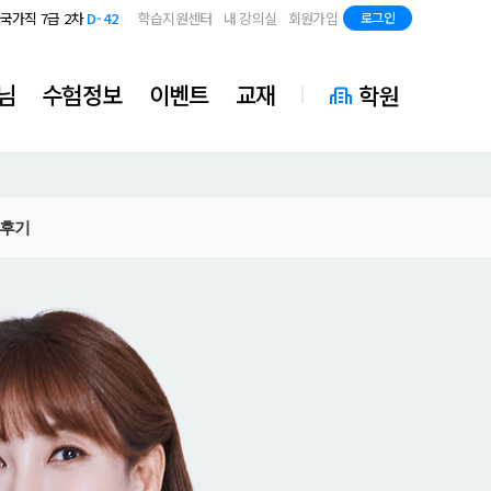
지방직 7급
D-84
국가직 7급 2차
D-42
학습지원센터
내 강의실
회원가입
로그인
지방직 7급
D-84
국가직 7급 2차
D-42
지방직 7급
D-84
님
수험정보
이벤트
교재
학원
후기