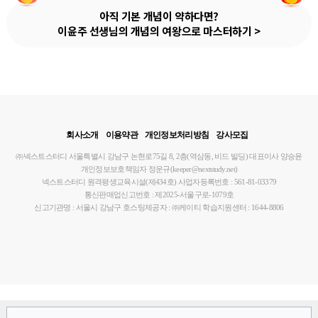
아직 기본 개념이 약하다면?
이윤주 선생님의 개념의 여왕으로 마스터하기 >
회사소개
이용약관
개인정보처리방침
강사모집
㈜넥스트스터디
서울특별시 강남구 논현로75길 8, 2층(역삼동, 비드 빌딩)
대표이사 양승윤
개인정보보호책임자 정운규(keeper@nextstudy.net)
넥스트스터디 원격평생교육시설(제434호)
사업자등록번호 : 561-81-03379
통신판매업신고번호 : 제2025-서울구로-1079호
신고기관명 : 서울시 강남구
호스팅제공자 : ㈜케이티
학습지원센터 : 1644-8806