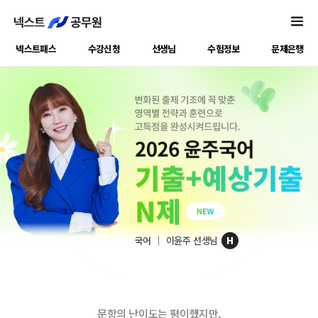
넥스트패스
수강신청
선생님
수험정보
문제은행
국어
이윤주 선생님
H
문항의 난이도는 평이했지만,