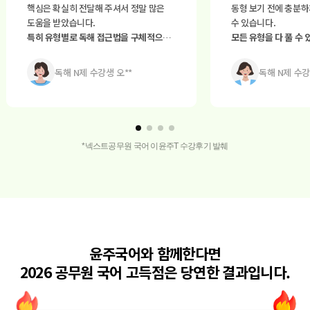
핵심은 확실히 전달해 주셔서 정말 많은
동형 보기 전에 충분하
도움을 받았습니다.
수 있습니다.
특히 유형별로 독해 접근법을 구체적으로
모든 유형을 다 풀 수
알려주시는 점
이 좋았어요.
양질의 문제가 많아서 
강의를 듣고 나니
문제 풀이 속도가
독해 N제 수강생 오**
독해 N제 수강
확실히 빨라지고 정확도도 높아졌어요.
*넥스트공무원 국어 이윤주T 수강후기 발췌
윤주국어와 함께한다면
2026 공무원 국어 고득점은 당연한 결과입니다.