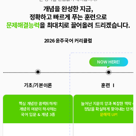
개념을 완성한 지금,
정확하고 빠르게 푸는 훈련으로
문제해결능력
을 최대치로 끌어올려 드리겠습니다.
2026 윤주국어 커리큘럼
NOW HERE!
기초/기본이론
훈련 Ⅰ
핵심 개념만 콤팩트하게!
늘어난 지문의 양과 복잡한 맥락 속
개념의 여왕이 하사하는
정답을 확실하게 찾아내는 단계
국어 입문 & 개념 3종
문해력 UP!