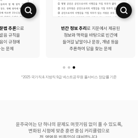
빈칸 정보 추리
로 지문에서 제공된
문법 추론
으로
정보와 맥락을 바탕으로 빈칸에
 발음 규칙을
들어갈 낱말이나 문장, 개념 등을
발음이 규정에
추론하여 답을 찾는 문제
하는 문제
*2025 국가직 & 지방직 9급 넥스트공무원 풀서비스 정답률 기준
윤주국어는 단 하나의 문제도 머뭇거림 없이 풀 수 있도록,
변화된 시험에 맞춘 훈련 중심 커리큘럼으로
전 영역을 빈틈없이 대비합니다.