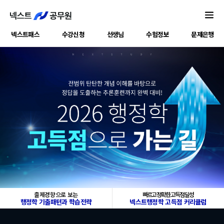
2026
전범위
탄탄한
행정학
개념
고득점으로
이해를
넥스트패스
수강신청
선생님
수험정보
문제은행
바탕으로
가는
정답을
길
도출하는
추론훈련까지
완벽
대비!
출제경향으로 보는
빠르고 정확한 고득점 달성
행정학 기출패턴과
학습전략
넥스트행정학
고득점 커리큘럼