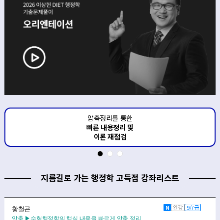
도식화된 PPT 자료를 통해
빈출개념 리마인드 병행
지름길로 가는 행정학 고득점 강좌리스트
N
완강
9/7급
황철곤
압축 ▶수험행정학의 핵심 내용을 빠르게 압축 정리