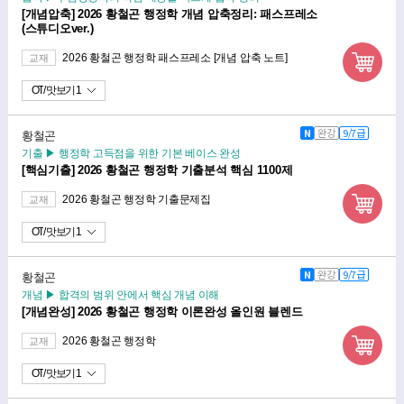
[개념압축] 2026 황철곤 행정학 개념 압축정리: 패스프레소
(스튜디오ver.)
2026 황철곤 행정학 패스프레소 [개념 압축 노트]
교재
OT
맛보기 1
N
완강
9/7급
황철곤
기출 ▶ 행정학 고득점을 위한 기본 베이스 완성
[핵심기출] 2026 황철곤 행정학 기출분석 핵심 1100제
2026 황철곤 행정학 기출문제집
교재
OT
맛보기 1
N
완강
9/7급
황철곤
개념 ▶ 합격의 범위 안에서 핵심 개념 이해
[개념완성] 2026 황철곤 행정학 이론완성 올인원 블렌드
2026 황철곤 행정학
교재
OT
맛보기 1