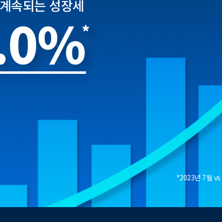
 계속되는 성장세
*2023년 7월 