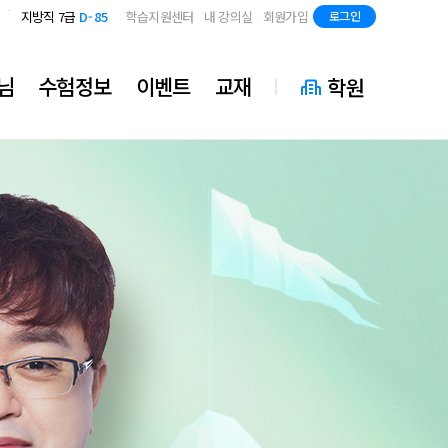
국가직 7급 2차
D-43
지방직 7급
D-85
학습지원센터
내 강의실
회원가입
로그인
국가직 7급 2차
D-43
지방직 7급
D-85
님
수험정보
이벤트
교재
학원