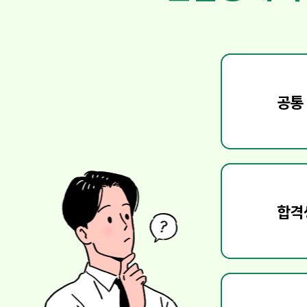
공통
합격
진