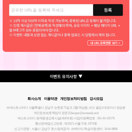
등록
※ 10자 이상 500자 이하로 작성 가능하며, 중복된 URL은 등록이 불가합니다.
※ 인증 게시글은 [전체공개]로 작성해야 하며, 공유 이미지 + 해당 페이지 URL +
필수태그가 모두 포함되어야 합니다.
※ 이벤트 내용과 상관 없는 게시글이나 중복 업로드 시 당첨에서 제외 됩니다.
내 URL등록현황 보기 >
▼
이벤트 유의사항
회사소개
이용약관
개인정보처리방침
강사모집
㈜넥스트스터디
서울특별시 강남구 논현로75길 8, 2층(역삼동, 비드 빌딩)
대표이사 양승윤
개인정보보호책임자 정운규(keeper@nextstudy.net)
넥스트스터디 원격평생교육시설(제434호)
사업자등록번호 : 561-81-03379
통신판매업신고번호 : 제2025-서울구로-1079호
신고기관명 : 서울시 강남구
호스팅제공자 : ㈜케이티
학습지원센터 : 1644-8806