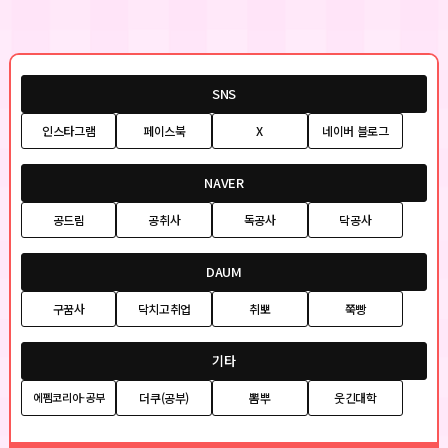
SNS
인스타그램
페이스북
X
네이버 블로그
NAVER
공드림
공취사
독공사
닥공사
DAUM
구꿈사
닥치고취업
취뽀
쭉빵
기타
더쿠(공부)
뽐뿌
웃긴대학
에펨코리아-공부