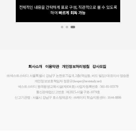
볼 수 있도록
필수 주제 240개로 체계적으로 정리
하고, 기출문제 빈출
분포에 따라
중요도를 표시하여
행정학의 학습 우선순위 제시
회사소개
이용약관
개인정보처리방침
강사모집
㈜넥스트스터디
서울특별시 강남구 논현로75길 8, 2층(역삼동, 비드 빌딩)
대표이사 양승윤
개인정보보호책임자 정운규(keeper@nextstudy.net)
넥스트스터디 원격평생교육시설(제434호)
사업자등록번호 : 561-81-03379
통신판매업신고번호 : 제2025-서울구로-1079호
신고기관명 : 서울시 강남구
호스팅제공자 : ㈜케이티
학습지원센터 : 1644-8806