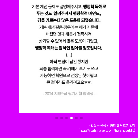
* 황철곤 선생님 카페 합격후기 발췌
(https://cafe.naver.com/hwangpublic)