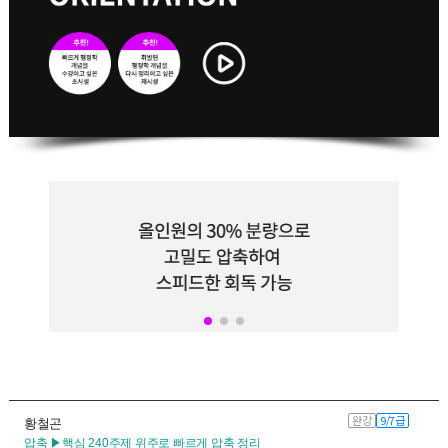
완강
9/7급
황철곤
압축 ▶핵심 240주제 위주로 빠르게 압축 정리