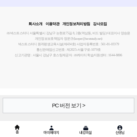
회사소개
이용약관
개인정보처리방침
강사모집
㈜넥스트스터디
서울특별시 강남구 논현로75길 8, 2층(역삼동, 비드 빌딩)
대표이사 양승윤
개인정보보호책임자 정운규(keeper@nextstudy.net)
넥스트스터디 원격평생교육시설(제434호)
사업자등록번호 : 561-81-03379
통신판매업신고번호 : 제2025-서울구로-1079호
신고기관명 : 서울시 강남구
호스팅제공자 : ㈜케이티
학습지원센터 : 1644-8806
PC 버전 보기 >
홈
마이페이지
내강의실
선생님