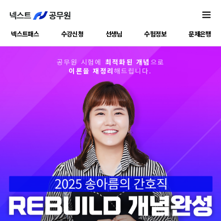
넥스트패스
수강신청
선생님
수험정보
문제은행
공무원 시험에
최적화된 개념
으로
이론을 재정리
해드립니다.