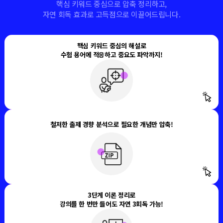
핵심 키워드 중심으로 압축 정리하고,
자연 회독 효과로 고득점으로 이끌어드립니다.
핵심 키워드 중심의 해설로
수험 용어에 적응하고
중요도 파악까지!
시험에서 자주 출제되는
중요 키워드와 빈출 문장을
중심으로 정리하여
수험 용어에 적응하고
출제 경향과 중요도를 쉽게 파악
할
수 있도록 준비했습니다.
철저한 출제 경향 분석으로
필요한 개념만 압축!
과거 기출문제들을
철저하게 분석하여
불필요한 내용을 덜어내고
빈출 포인트 중심으로 국가고시와
다른 공무원 수험의 개념설명과
예시
들로 수험생들에게
정말 필요한 내용만 넣었습니다.
3단계 이론 정리로
강의를 한 번만 들어도
자연 3회독 가능!
개념을 한번 학습하고
OX퀴즈로 개념을 한번 더 확인하고
챕터 마지막 개념정리에서
압축하여
정리해,