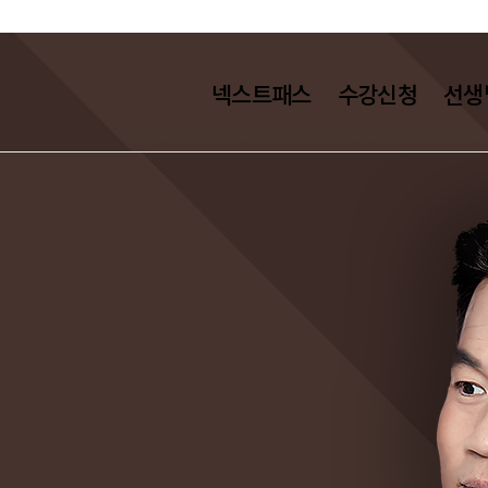
넥스트패스
수강신청
선생