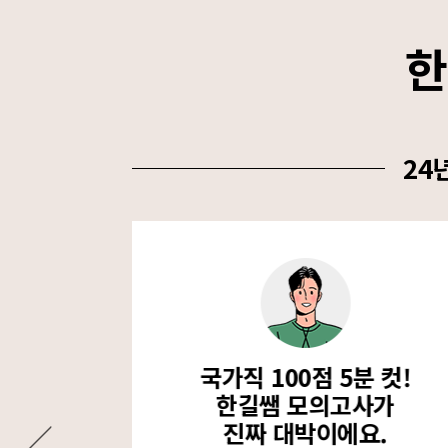
한
24
100점!
국가직 100점 5분 컷!
도
한길쌤 모의고사가
요.
진짜 대박이에요.