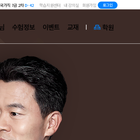
국가직 7급 2차
D-42
학습지원센터
내 강의실
회원가입
로그인
지방직 7급
D-84
국가직 7급 2차
D-42
지방직 7급
D-84
님
수험정보
이벤트
교재
학원