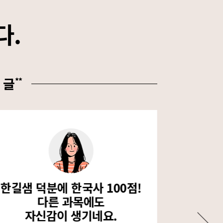
다.
 글
**
한길샘 덕분에 한국사 100점!
국가
다른 과목에도
한
자신감이 생기네요.
진