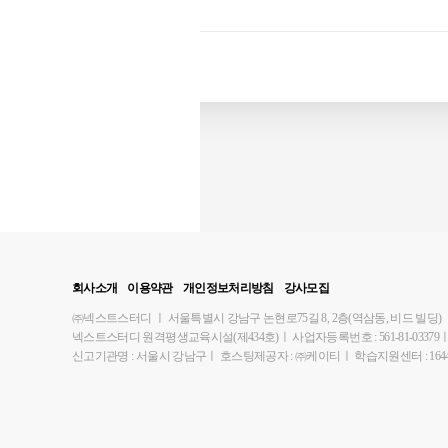
회사소개
이용약관
개인정보처리방침
강사모집
㈜넥스트스터디
ㅣ
서울특별시 강남구 논현로75길 8, 2층(역삼동, 비드 빌딩)
넥스트스터디 원격평생교육시설(제434호)
ㅣ
사업자등록번호 : 561-81-03379
신고기관명 : 서울시 강남구
ㅣ
호스팅제공자 : ㈜케이티
ㅣ
학습지원센터 : 1644