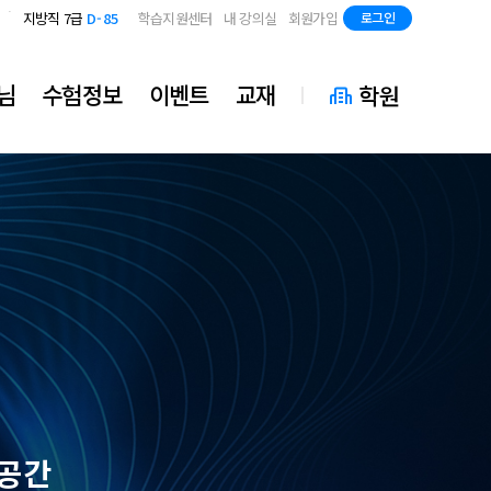
국가직 7급 2차
D-43
지방직 7급
D-85
학습지원센터
내 강의실
회원가입
로그인
국가직 7급 2차
D-43
지방직 7급
D-85
님
수험정보
이벤트
교재
학원
 공간