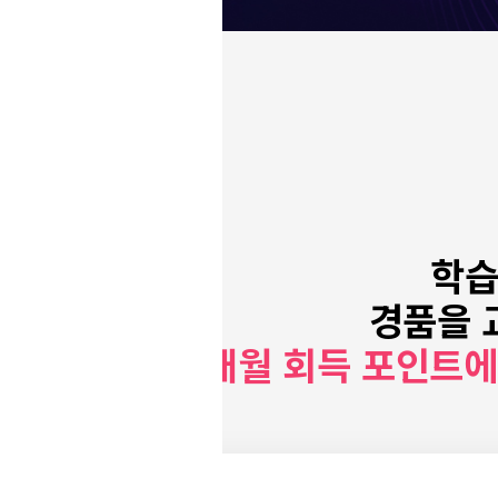
학습
경품을 
매월 회득 포인트