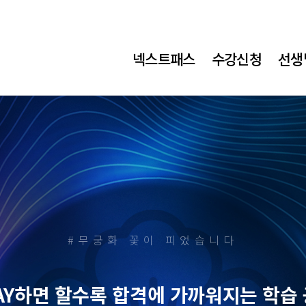
넥스트패스
수강신청
선생
#무궁화 꽃이 피었습니다
AY하면 할수록
합격에 가까워지는 학습