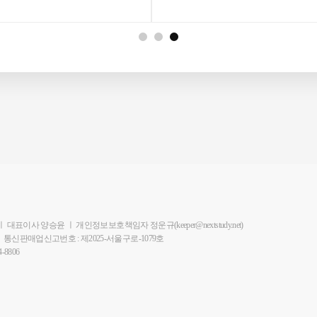
ㅣ
대표이사 양승윤
ㅣ
개인정보보호책임자 정운규(keeper@nextstudy.net)
ㅣ
통신판매업신고번호 : 제2025-서울구로-1079호
-8806