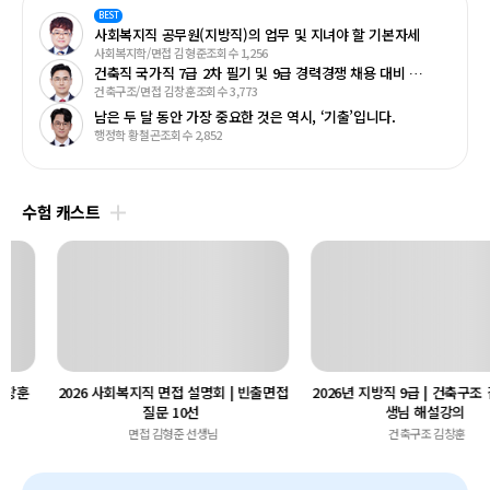
BEST
사회복지직 공무원(지방직)의 업무 및 지녀야 할 기본자세
사회복지학/면접 김형준
조회수 1,256
건축직 국가직 7급 2차 필기 및 9급 경력경쟁 채용 대비 학습 전략
건축구조/면접 김창훈
조회수 3,773
남은 두 달 동안 가장 중요한 것은 역시, ‘기출’입니다.
행정학 황철곤
조회수 2,852
수험 캐스트
2026 사회복지직 면접 설명회 | 빈출면접
2026년 지방직 9급 | 건축구조 김창훈
질문 10선
생님 해설강의
면접 김형준 선생님
건축구조 김창훈
교