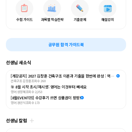
수험 가이드
과목별 학습전략
기출문제
해설강의
수
공무원 합격 가이드북
험
소
재
선생님 새소식
배
너
[개강공지] 2027 김창훈 건축구조 이론과 기출을 한번에 완성 : 역학 [기본편] 개강 안내
N
건축구조 김창훈
조회수 260
🎯 8월 시작 초시/재시생: 영어는 이것부터 빼세요
영어 성정혜
조회수 2,353
[8월EVENT💌] 수강후기 쓰면 상품권이 팡팡!
N
영어 경선식
조회수 173
선생님 칼럼