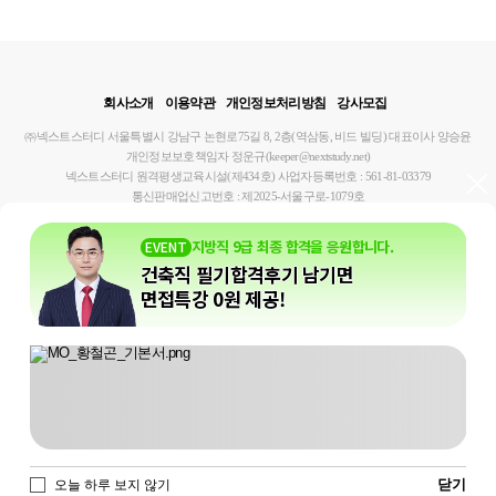
회사소개
이용약관
개인정보처리방침
강사모집
㈜넥스트스터디
서울특별시 강남구 논현로75길 8, 2층(역삼동, 비드 빌딩)
대표이사 양승윤
개인정보보호책임자 정운규(keeper@nextstudy.net)
넥스트스터디 원격평생교육시설(제434호)
사업자등록번호 : 561-81-03379
통신판매업신고번호 : 제2025-서울구로-1079호
신고기관명 : 서울시 강남구
호스팅제공자 : ㈜케이티
학습지원센터 : 1644-8806
지방직 9급 최종 합격을 응원합니다.
EVENT
건축직 필기합격후기 남기면
면접특강 0원 제공!
PC 버전 보기 >
닫기
오늘 하루 보지 않기
홈
마이페이지
내강의실
선생님