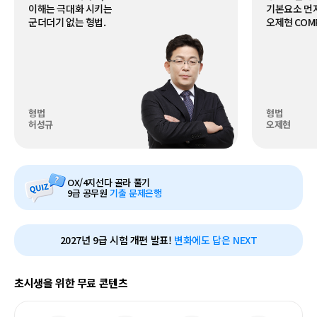
기본요소 먼저 확실히 정리하는
오제현 COMPACT 형법
형법
오제현
모
OX/4지선다 골라 풀기
바
9급 공무원
기출 문제은행
일
이
벤
모
트
2027년 9급 시험 개편 발표!
변화에도 답은 NEXT
바
배
일
너
공
초시생을 위한 무료 콘텐츠
지
배
너