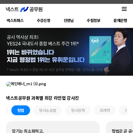
-
넥스트패스
수강신청
선생님
수험정보
문제은행
넥
스
트
넥스트공무원 과목별 최강 라인업 강사진
패
스
법
형법
형사소송법
형사정책
회계학
건축
형법은 곧 공식이다!