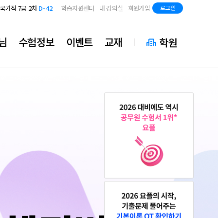
지방직 7급
D-84
국가직 7급 2차
D-42
학습지원센터
내 강의실
회원가입
로그인
지방직 7급
D-84
국가직 7급 2차
D-42
지방직 7급
D-84
님
수험정보
이벤트
교재
학원