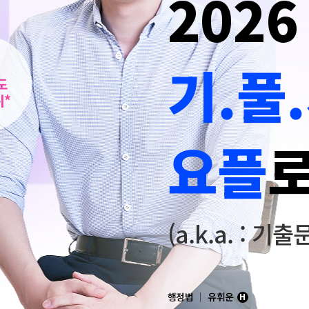
202
기.풀.
도
위*
요플
(a.k.a. : 
행정법
유휘운
H