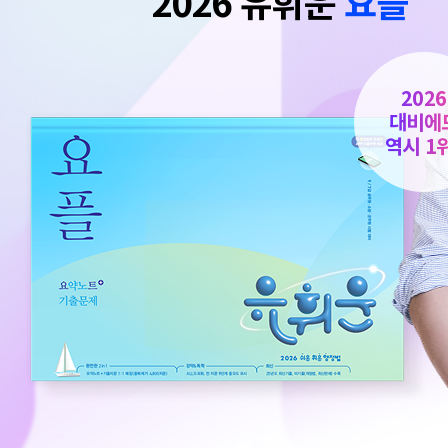
2026 유휘운
요플
2026
대비에
역시 1