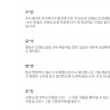
이*빈
초시생이라 무리하다가 중간에 지친 적 있는데 선생님 조언대로
니다! 황철곤 선생님 응원 덕분에 다시 힘 얻었어요 시험은 쉽
입니다!
오*서
황철곤 선생님 말씀 너무 와닿아요 힘든 길인데 이렇게 응원해
다 파이팅!!
정*연
항상 행정학이 점수가 부족했는데 다시 재시합니다. 기본개념 
서 행정학 고득점 받고 합격하도록 노력하겠습니다!! 조언 감사
조*진
선생님 잘 부탁드리겠습니다:） 그 모든 것들을 뚫어낼 수 있는
리겠습니다!!! 그럼 기본강의때 뵐게요!!!!