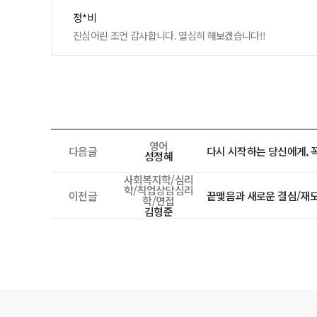
정*비
진심어린 조언 감사합니다. 열심히 해보겠습니다!!
영어
다음글
다시 시작하는 당신에게, 
성정혜
사회복지학/심리
학/직업상담심리
이전글
끝맺음과 새로운 결심/재
학/면접
김형준