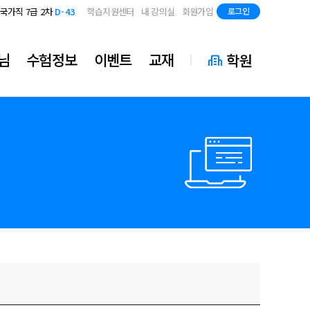
지방직 7급
D-85
국가직 7급 2차
D-43
학습지원센터
내 강의실
회원가입
로그인
지방직 7급
D-85
국가직 7급 2차
D-43
지방직 7급
D-85
님
수험정보
이벤트
교재
학원