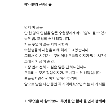
영어 성정혜 선생님
먼저 이 글은
,
단 한 명의 입실을 앞둔 수험생에게라도
‘
숨
’
이 될 수 
늦은 밤
,
조용히 써 내려갑니다
.
저는 수없이 많은 저의 시험과
수험생들의 시험을 매해 치러오고 있습니다
.
그래서 이 시기가 누구에게나 흔들릴 여지가 있는 시간
그래서 지금 이 순간
,
가장 먼저 전하고 싶은 말은 단 하나입니다
.
흔들리는 것은 정상이지만
,
무너지는 건 선택입니다
.
흔들릴지언정 꺾이지 말아야 하기에
,
앞으로 남은 시간 동안 꼭 기억하셨으면 하는 세 가지
1. ‘
무엇을 더 할까
’
보다
‘
무엇을 안 할까
’
를 먼저 정해야