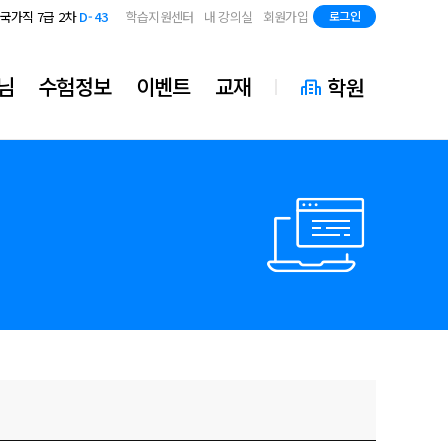
지방직 7급
D-85
국가직 7급 2차
D-43
학습지원센터
내 강의실
회원가입
로그인
지방직 7급
D-85
국가직 7급 2차
D-43
지방직 7급
D-85
님
수험정보
이벤트
교재
학원