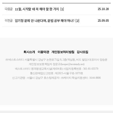
11월, 시작할 때 꼭 해야 할 한 가지
[1]
다음글
25.10.20
암기형 문제 안 나온다며, 문법 공부 해야 하나?
[2]
이전글
25.09.05
회사소개
이용약관
개인정보처리방침
강사모집
㈜넥스트스터디
서울특별시 강남구 논현로75길 8, 2층(역삼동, 비드 빌딩)
대표이사 양승윤
개인정보보호책임자 정운규(keeper@nextstudy.net)
넥스트스터디 원격평생교육시설(제434호)
사업자등록번호 : 561-81-03379
통신판매업신고번호 : 제2025-서울구로-1079호
신고기관명 : 서울시 강남구
호스팅제공자 : ㈜케이티
학습지원센터 : 1644-8806