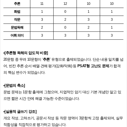
추론
11
12
10
10
화법
1
0
1
1
작문
3
2
3
3
문법독해
2
0
2
1
어휘 의미
3
3
3
3
•
[추론형 독해의 압도적 비중]
20문항 중 무려 10문항이 ‘
추론
’ 유형으로 출제되었습니다. 단순 내용 일치를 넘
어, 빈칸 추론·순서 배열·견해 평가(강화/약화) 등
PSAT형 고난도 문제
가 합격
의 핵심 변수가 되었습니다.
•
[문법의 축소]
문법 문제는 1문항 출제에 그쳤으며, 지엽적인 암기 대신 기본 개념만 알고 있
으면 짧은 시간 안에 해결 가능한 수준이었습니다.
•
[실용적 글쓰기 강조]
개요 작성, 고쳐쓰기, 공문서 작성 등 작문 영역이 3문항씩 고정 출제되며, 실무
적합성을 직접적으로 평가하고 있습니다.