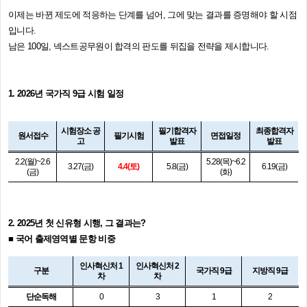
이제는 바뀐 제도에 적응하는 단계를 넘어, 그에 맞는 결과를 증명해야 할 시점
입니다.
남은 100일, 넥스트공무원이 합격의 판도를 뒤집을 전략을 제시합니다
.
1.
2026년 국가직 9급 시험 일정
시험장소 공
필기합격자
최종합격자
원서접수
필기시험
면접일정
고
발표
발표
2.2(월)~2.6
5.28(목)~6.2
3.27(금)
4.4(토)
5.8(금)
6.19(금)
(금)
(화)
2.
2025년 첫 신유형 시행, 그 결과는?
■
국어 출제영역별 문항 비중
인사혁신처 1
인사혁신처 2
구분
국가직 9급
지방직 9급
차
차
단순독해
0
3
1
2