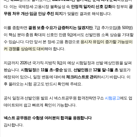
다
.
이는 국제정세
·
고용시장 불확실성 속
안정적 일자리 선호 강화
와 정부의
공
무원 처우 개선
·
임금 인상 추진 의지
가 맞물린 결과로 해석됩니다
.
이를 종합하면
결원 보충 수요가 급증하지는 않겠지만
, 7
급 추가모집
(
총
500
명
)
이 핵심 분야 충원 확대의 신호인 만큼
9
급에서도 선발인원 소폭 상승을 기대할
수 있습니다
.
다만 앞서 본 정세
·
고용 환경으로
응시자 유입이 증가할 가능성
이
커
경쟁률 상승에도 대비
해야 합니다
.
지금까지 2026년 국가직·지방직 9급의 예상 시험일정과 선발 예상인원을 살펴
봤습니다.
시험일정
은
11월 초~중순
발표,
선발인원
은
12월 말~1월 초
발표가
예정되어 있으니, 일정 변동에 대비해
체크리스트로 관리
하시기 바랍니다. 이
후 올라오는 시험 공고도 반드시 확인해 주세요.
공식 일정과 선발인원 발표 시 넥스트공무원 합격전략연구소
시험공고
에도 업
데이트되어 쉽고 빠르게 확인이 가능합니다.
넥스트 공무원은 수험생 여러분의 합격을 응원합니다
감사합니다.