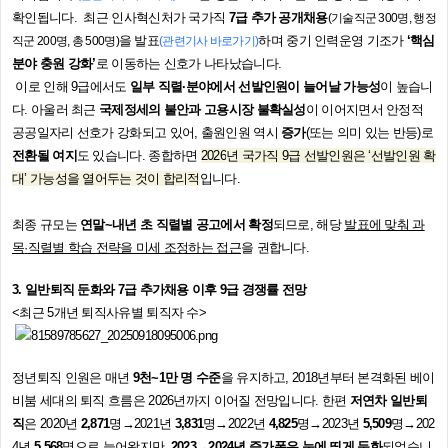
확인됩니다.
최근 인사혁신처가 국가직
7급 추가 공개채용
(기술직군 300명, 행정
을 발표
하며 중기 인력운영 기조가
‘핵심
직군 200명, 총 500명)
(관련기사 바로가기)
분야 충원 강화’
로 이동하는 신호가 나타났습니다.
이로 인해 9급에서도
일부 직렬·분야에서 선발인원이 늘어날 가능성
이 높습니
다.
아울러 최근
국제정세의 불안과 고용시장 불확실성
이 이어지면서 안정적
공공일자리 선호가 강화되고 있어
,
출원인원 역시
증가
(
또는 의미 있는 반등
)
로
전환될 여지
도 있습니다
.
종합하면
2026
년 국가직
9
급 선발인원은
‘선발인원
확
대
’
가능성을 열어두는 것이 합리적
입니다
.
최종 규모는
연말
~
내년 초 직렬별 공고에서 확정
되므로
,
해당
발표에 맞춰 과
목
·
직렬별 학습 전략을 미세 조정하는 접근
을 권합니다
.
3.
일반퇴직 둔화와
7
급 추가채용 이후
9
급 경쟁률 전망
<최근 5개년 퇴직사유별 퇴직자 수>
정년퇴직 인원은 매년
9
천
~1
만 명 수준
을 유지하고
, 2018
년부터 본격화된 베이
비붐 세대의 퇴직 흐름은
2026
년까지 이어질 전망입니다
.
한편
저연차 일반퇴
직
은
2020
년
2,871
명
→2021
년
3,831
명
→2022
년
4,825
명
→2023
년
5,509
명
→202
4
년
5,568
명으로 늘어왔지만
,
2023→2024
년 증가폭은 눈에 띄게 둔화
되었습니