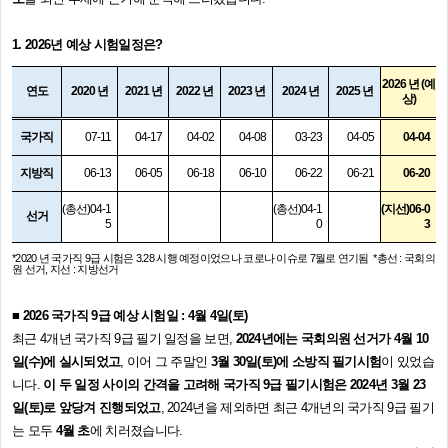
1. 2026년 예상 시험일정은?
2026 년 (예
연도
2020 년
2021 년
2022 년
2023 년
2024 년
2025 년
상)
국가직
07-11
04-17
04-02
04-08
03-23
04-05
04-04
지방직
06-13
06-05
06-18
06-10
06-22
06-21
06-20
(총선)04-1
​(총선)04-1
(지선)06-0
선거
5
0​
3
*2020 년 국가직 9급 시험은 3.28 시행 예정이었으나 코로나 이슈로 7월로 연기됨 *총선 : 국회의
원 선거, 지선 : 지방선거
■ 2026 국가직 9급 예상 시험일 : 4월 4일(토)
최근 4개년 국가직 9급 필기 일정을 보면,
2024년에는 국회의원 선거가 4월 10
일(수)에 실시되었고
, 이어 그 주말인
3월 30일(토)에 소방직 필기시험
이 있었습
니다.
이 두 일정 사이의 간격을 고려해 국가직 9급 필기시험은 2024년 3월 23
일(토)로 앞당겨 진행되었고
, 2024년을 제외하면 최근 4개년의 국가직 9급 필기
는 모두
4월 초
에 치러졌습니다.​