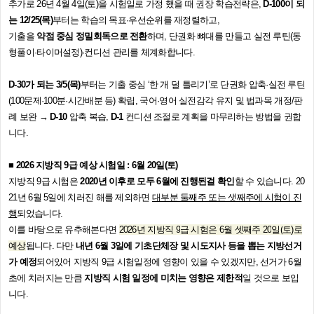
추가로
26
년
4
월
4
일
(
토
)
을 시험일로 가정 했을 때 권장 학습전략은
,
D-100
이 되
는
12/25(
목
)
부터는 학습의 목표
·
우선순위를 재정렬하고
,
기출을
약점 중심 정밀회독으로 전환
하며
,
단권화 뼈대를 만들고 실전 루틴
(
동
형풀이
·
타이머설정
)·
컨디션 관리를 체계화합니다
.
D-30
가 되는
3/5(
목
)
부터는 기출 중심
‘
한 개 덜 틀리기
’
로 단권화 압축
·
실전 루틴
(100
문제
·100
분
·
시간배분 등
)
확립
,
국어
·
영어 실전감각 유지 및 법과목 개정
/
판
례 보완
→
D-10
압축 복습
,
D-1
컨디션 조절로 계획을 마무리하는 방법을 권합
니다
.
■ 2026 지방직 9급 예상 시험일 : 6월 20일(토)
지방직
9
급 시험은
2020
년 이후로 모두
6
월에 진행된걸 확인
할 수 있습니다
. 20
21
년
6
월
5
일에 치러진 해를 제외하면
대부분 둘째주 또는 샛째주에 시험이 진
행
되었습니다
.
이를 바탕으로 유추해본다면
2026
년 지방직
9
급 시험은
6
월 셋째주
20
일
(
토
)
로
예상
됩니다
.
다만
내년
6
월
3
일에 기초단체장 및 시도지사 등을 뽑는 지방선거
가 예정
되어있어 지방직
9
급 시험일정에 영향이 있을 수 있겠지만
,
선거가
6
월
초에 치러지는 만큼
지방직 시험 일정에 미치는 영향은 제한적
일 것으로 보입
니다
.