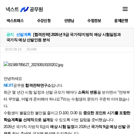
넥스트패스
수강신청
선생님
수험정보
문제은행
공지
선발계획
[합격전략]
2026년 9급 국가직/지방직 예상 시험일정과
국가직 예상 선발인원 분석
2025.09.18
35,496
안녕하세요
NEXT
공무원
합격전략연구소
입니다.
최근 몇 년간 시험 일정과 선발 규모가 해마다
소폭의 변동
을 보이면서
"
언제부
터 무엇을
,
어떻게 준비해야 하나요
?”
라는 수험생의 문의가 꾸준히 이어졌습니
다
.
수험생이 불필요한 불안을 줄이고
D-100, D-30
등
중요한 포인트 시기를 포함한
학습계획을 선제적으로 설계
할 수 있도록 이번 칼럼을 준비했습니다
.
2026
년 국가직
·
지방직
9
급의
예상 시험 일정
과
2026
년
국가직
9
급 예상 선발 규
모
를 최신 추세에 근거해 분석해 드리겠습니다
.