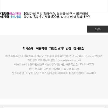
다음글
학습전략
10일간의 추석 황금연휴, 결과를 바꾸는 골든타임
이전글
선발계획
국가직 7급 추가채용 500명, 직렬별 예상합격선은?
목록
회사소개
이용약관
개인정보처리방침
강사모집
㈜넥스트스터디
서울특별시 강남구 논현로75길 8, 2층(역삼동, 비드 빌딩)
대표이사 양승윤
개인정보보호책임자 정운규(keeper@nextstudy.net)
넥스트스터디 원격평생교육시설(제434호)
사업자등록번호 : 561-81-03379
통신판매업신고번호 : 제2025-서울구로-1079호
신고기관명 : 서울시 강남구
호스팅제공자 : ㈜케이티
학습지원센터 : 1644-8806