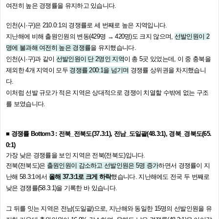
여전히 높은 경쟁률을 유지하고 있습니다.
인천(시·구)은 210.0:1의 경쟁률로 세 번째로 높은 지역입니다.
지난해에 비해 출원인원의 변동(429명 → 420명)도 크지 않으며,
선발인원이 2
명에 불과해 여전히 높은 경쟁률
을 유지했습니다.
인천(시·구)과 같이
선발인원이 단 2명인 지역
이 총 5곳 있었는데, 이 중 충북을
제외한 4개 지역이 모두
경쟁률 200:1을 넘기며
경쟁률 상위권을 차지했습니
다.
이처럼 선발 규모가 적은 지역은 상대적으로 경쟁이 치열할 수밖에 없는 구조
를 보였습니다.
■ 경쟁률 Bottom3 : 전북_전북도(37.3:1), 전남_도일괄(48.3:1), 경북_경북도(65.
0:1)
가장 낮은 경쟁률을 보인 지역은 전북(전북도)입니다.
전북(전북도)은
출원인원이 감소하고 선발인원은 5명 증가
하면서 경쟁률이 지
난해 58.3:1에서
올해 37.3:1로 크게 하락
했습니다. 지난해에도 전국 두 번째로
낮은 경쟁률(58.3:1)을 기록한 바 있습니다.
그 뒤를 잇는 지역은 전남(도일괄)으로, 지난해와 동일한 15명의 선발인원을 유