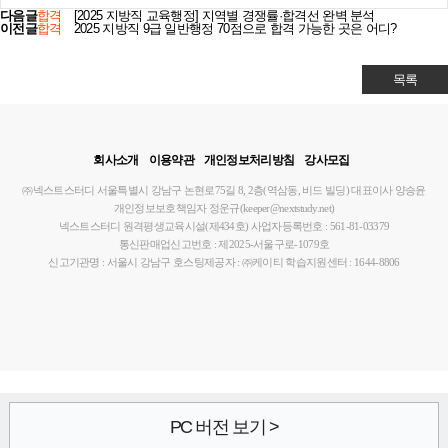
다음글
합격
[2025 지방직 교육행정] 지역별 경쟁률·합격선 완벽 분석
이전글
합격
2025 지방직 9급 일반행정 70점으로 합격 가능한 곳은 어디?
목록
회사소개
이용약관
개인정보처리방침
강사모집
㈜넥스트스터디
서울특별시 강남구 논현로75길 8, 2층(역삼동, 비드 빌딩)
대표이사 양승윤
개인정보보호책임자 정운규(keeper@nextstudy.net)
넥스트스터디 원격평생교육시설(제434호)
사업자등록번호 : 561-81-03379
통신판매업신고번호 : 제2025-서울구로-1079호
신고기관명 : 서울시 강남구
호스팅제공자 : ㈜케이티
학습지원센터 : 1644-8806
PC 버전 보기 >