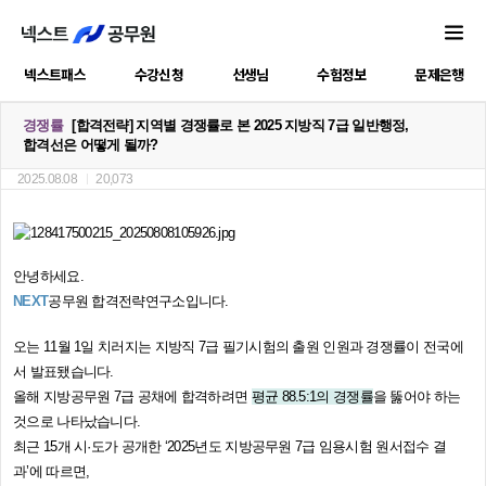
넥스트패스
수강신청
선생님
수험정보
문제은행
경쟁률
[합격전략] 지역별 경쟁률로 본 2025 지방직 7급 일반행정,
합격선은 어떻게 될까?
2025.08.08
20,073
안녕하세요.
NEXT
공무원 합격전략연구소입니다.
오는 11월 1일 치러지는 지방직 7급 필기시험의 출원 인원과 경쟁률이 전국에
서 발표됐습니다.
올해 지방공무원 7급 공채에 합격하려면
평균 88.5:1의 경쟁률
을 뚫어야 하는
것으로 나타났습니다.
최근 15개 시·도가 공개한 ‘2025년도 지방공무원 7급 임용시험 원서접수 결
과’에 따르면,