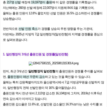
총
217명 선발
예정에
19,197명이 출원
해 이 같은 경쟁률을 기록했습니다.
지난해에는 260명 선발 예정에 22,007명이 지원해 84.6:1을 기록했으며,
올해는 출원 인원이 12.8% 줄었지만 선발 인원은 16.5% 감소하면서 경쟁률이
상승했습니다.
전반적으로
선발 인원 축소
가 경쟁률 상승의 주된 영향을 주는 가운데,
이번에는 2025년 지방직 7급 일반행정직(일반전형)의 지역별 경쟁률을 중심으
로 살펴보겠습니다.
​1. 일반행정직 3개년 출원인원 및 경쟁률(일반전형)
먼저, 최근 3개년간
일반행정직 일반전형
의 출원인원과 경쟁률 추이를 살펴보
면,
출원인원이 매년 꾸준히 감소
하고 있는 것을 확인할 수 있습니다.
올해는 특히 강원특별자치도와 울산광역시에서 7급 지방공무원을 선발하지 않
아, 일반행정직 전체 선발인원이 약 16% 줄어들었습니다.
출원인원 역시 전년 대비 2,113명 감소한 16,104명에 그치며, 2019년 이후 6년
연속 감소세가 이어지고 있습니다.
출원인원 감소율은 11.6%로, 선발인원 감소율인 16.3%보다는 낮은 수치를 보