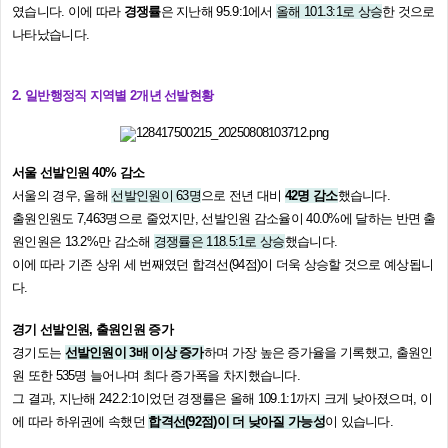
였습니다. 이에 따라
경쟁률
은 지난해 95.9:1에서
올해 101.3:1로 상승
한 것으로
나타났습니다.
2. 일반행정직 지역별 2개년 선발현황
서울 선발인원 40% 감소
서울의 경우, 올해
선발인원이 63명
으로 전년 대비
42명 감소
했습니다.
출원인원도 7,463명으로 줄었지만, 선발인원 감소율이 40.0%에 달하는 반면 출
원인원은 13.2%만 감소해
경쟁률은 118.5:1로 상승
했습니다.
이에 따라 기존 상위 세 번째였던 합격선(94점)이 더욱 상승할 것으로 예상됩니
다.
경기 선발인원, 출원인원 증가
경기도는
선발인원이 3배 이상 증가
하며 가장 높은 증가율을 기록했고, 출원인
원 또한 535명 늘어나며 최다 증가폭을 차지했습니다.
그 결과, 지난해 242.2:1이었던 경쟁률은 올해 109.1:1까지 크게 낮아졌으며, 이
에 따라 하위권에 속했던
합격선(92점)이 더 낮아질 가능성
이 있습니다.