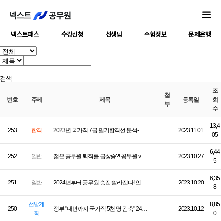
넥스트패스
수강신청
선생님
수험정보
문제은행
검색
조
첨
번호
주제
제목
등록일
회
부
수
13,4
253
합격
2023년 국가직 7급 필기합격선 분석-일반행정 81점!
2023.11.01
05
6,44
252
일반
젊은 공무원 퇴직률 급상승?! 공무원 vs 사기업 전격 비교!
2023.10.27
5
6,35
251
일반
2024년부터 공무원 승진 빨라진다! 인사혁신처, 승진소요최저연수 대폭 단축
2023.10.20
8
선발계
8,85
250
정부 "내년까지 국가직 5천 명 감축" 24년 9급 선발/경쟁률 영향은?
2023.10.12
획
0