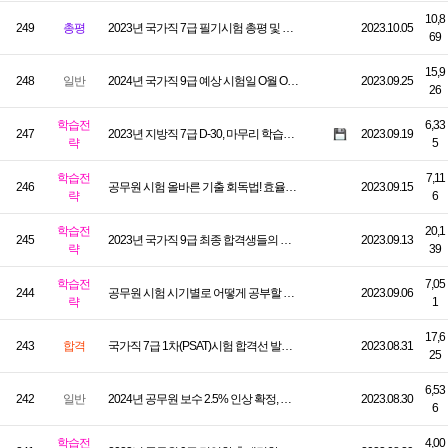
10,8
249
총평
2023년 국가직 7급 필기시험 총평 및 예상합격선 분석
2023.10.05
69
15,9
248
일반
2024년 국가직 9급 예상 시험일 O월 O일 & 예상 선발인원!
2023.09.25
26
학습전
6,33
247
2023년 지방직 7급 D-30, 마무리 학습전략
2023.09.19
략
5
학습전
7,11
246
공무원 시험 올바른 기출 회독법! 효율적으로 문제 수 줄이는 방법 살펴보기!
2023.09.15
략
6
학습전
20,1
245
2023년 국가직 9급 최종 합격생들의 특징. (수험기간, 공부시간, 회독수)
2023.09.13
략
39
학습전
7,05
244
공무원 시험 시기별로 어떻게 공부할 지 모르겠다면? 합격생의 학습법 참고하세요!
2023.09.06
략
1
17,6
243
합격
국가직 7급 1차(PSAT)시험 합격선 발표! 일반행정 86.66점
2023.08.31
25
6,53
242
일반
2024년 공무원 보수 2.5% 인상 확정, 내년 월급 실수령액 얼마일까?
2023.08.30
6
학습전
4,00