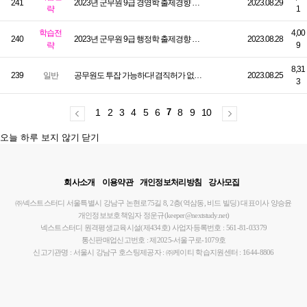
241
2023년 군무원 9급 경영학 출제경향 및 학습법
2023.08.29
략
1
학습전
4,00
240
2023년 군무원 9급 행정학 출제경향 및 학습법
2023.08.28
략
9
8,31
239
일반
공무원도 투잡 가능하다! 겸직허가 없이도 가능한 부업부터 합법적 겸직 기준까지!
2023.08.25
3
1
2
3
4
5
6
7
8
9
10
우측
오늘 하루 보지 않기
닫기
상단
플로팅
배너
회사소개
이용약관
개인정보처리방침
강사모집
㈜넥스트스터디
서울특별시 강남구 논현로75길 8, 2층(역삼동, 비드 빌딩)
대표이사 양승윤
개인정보보호책임자 정운규(keeper@nextstudy.net)
넥스트스터디 원격평생교육시설(제434호)
사업자등록번호 : 561-81-03379
통신판매업신고번호 : 제2025-서울구로-1079호
신고기관명 : 서울시 강남구
호스팅제공자 : ㈜케이티
학습지원센터 : 1644-8806