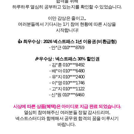
합격을 위해
하루하루 열심히 공부하고 있는지를 확인할 수 있었습니다.
이만 감상은 줄이고,,
여러분들께서 기다시는 1기 참여 현황에 따른 시상을
시작합니다!
👍
최우수상 : 2026 넥스트패스 1년 이용권 (비환급형)
- 안*근 010****8769
🎉우수상 : 넥스트패스 30% 할인권
- 김*훈 010****8492
- 배*아 010****6480
- 유*지 010****2400
- 이*영 010****1746
- 고*지 010****1122
- 신*원 010****6460
시상에 따른 상품(혜택)은 아이디로 지급 완료 되었습니다.
열심히 참여해주신 여러분들 정말 감사드리며,
넥스트스터디와 함께해서 공무원 합격의 꿈을 이루시기
바랍니다.