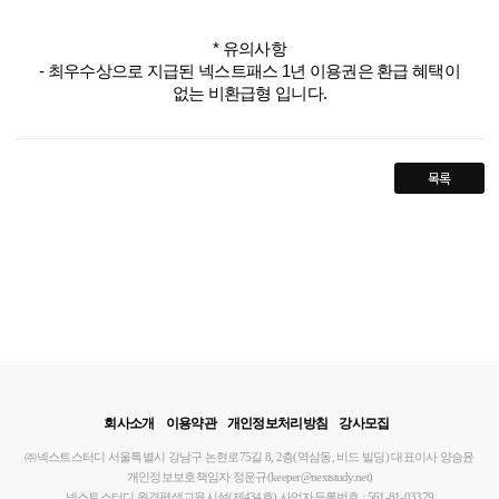
* 유의사항
- 최우수상으로 지급된 넥스트패스 1년 이용권은 환급 혜택이
없는 비환급형 입니다.
목록
회사소개
이용약관
개인정보처리방침
강사모집
㈜넥스트스터디
서울특별시 강남구 논현로75길 8, 2층(역삼동, 비드 빌딩)
대표이사 양승윤
개인정보보호책임자 정운규(keeper@nextstudy.net)
넥스트스터디 원격평생교육시설(제434호)
사업자등록번호 : 561-81-03379