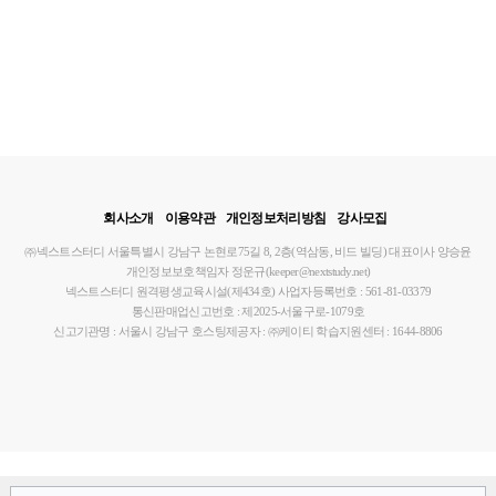
회사소개
이용약관
개인정보처리방침
강사모집
㈜넥스트스터디
서울특별시 강남구 논현로75길 8, 2층(역삼동, 비드 빌딩)
대표이사 양승윤
개인정보보호책임자 정운규(keeper@nextstudy.net)
넥스트스터디 원격평생교육시설(제434호)
사업자등록번호 : 561-81-03379
통신판매업신고번호 : 제2025-서울구로-1079호
신고기관명 : 서울시 강남구
호스팅제공자 : ㈜케이티
학습지원센터 : 1644-8806