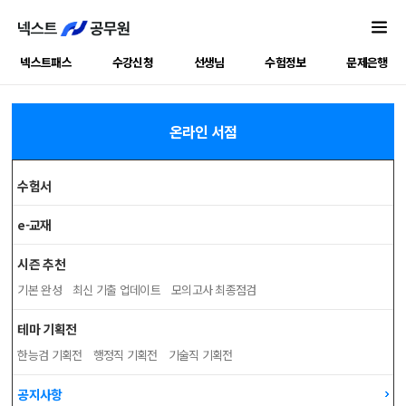
넥스트패스
수강신청
선생님
수험정보
문제은행
온라인 서점
수험서
e-교재
시즌 추천
기본 완성
최신 기출 업데이트
모의고사 최종점검
테마 기획전
한능검 기획전
행정직 기획전
기술직 기획전
공지사항